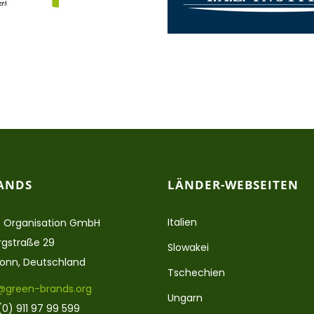
ANDS
LÄNDER-WEBSEITEN
Italien
 Organisation GmbH
gstraße 29
Slowakei
ronn, Deutschland
Tschechien
@green-brands.org
Ungarn
(0) 911 97 99 599