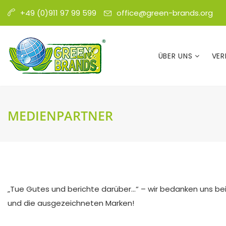
office@green-brands.org
+49 (0)911 97 99 599
ÜBER UNS
VER
MEDIENPARTNER
„Tue Gutes und berichte darüber…“ – wir bedanken uns bei
und die ausgezeichneten Marken!