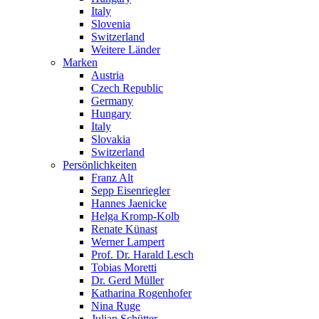
Italy
Slovenia
Switzerland
Weitere Länder
Marken
Austria
Czech Republic
Germany
Hungary
Italy
Slovakia
Switzerland
Persönlichkeiten
Franz Alt
Sepp Eisenriegler
Hannes Jaenicke
Helga Kromp-Kolb
Renate Künast
Werner Lampert
Prof. Dr. Harald Lesch
Tobias Moretti
Dr. Gerd Müller
Katharina Rogenhofer
Nina Ruge
Julian Schütter