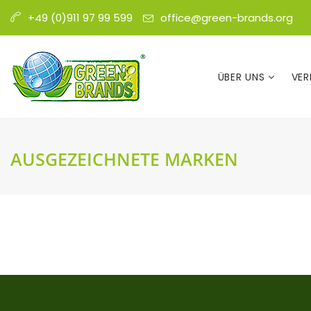
office@green-brands.org
+49 (0)911 97 99 599
ÜBER UNS
VER
AUSGEZEICHNETE MARKEN