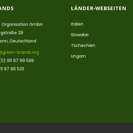
ANDS
LÄNDER-WEBSEITEN
Italien
 Organisation GmbH
gstraße 29
Slowakei
ronn, Deutschland
Tschechien
@green-brands.org
Ungarn
(0) 911 97 99 599
11 97 99 533