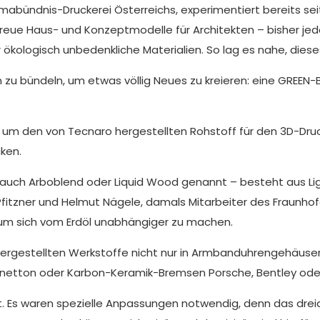
imabündnis-Druckerei Österreichs, experimentiert bereits se
ue Haus- und Konzeptmodelle für Architekten – bisher jedoc
kologisch unbedenkliche Materialien. So lag es nahe, diese
en zu bündeln, um etwas völlig Neues zu kreieren: eine GREE
um den von Tecnaro hergestellten Rohstoff für den 3D-Druc
ken.
 – auch Arboblend oder Liquid Wood genannt – besteht aus Li
tzner und Helmut Nägele, damals Mitarbeiter des Fraunhofer
, um sich vom Erdöl unabhängiger zu machen.
ergestellten Werkstoffe nicht nur in Armbanduhrengehäusen
enetton oder Karbon-Keramik-Bremsen Porsche, Bentley ode
t. Es waren spezielle Anpassungen notwendig, denn das dre