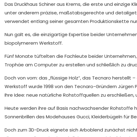
Das Druckhaus Schiner aus Krems, die erste und einzige Kl
unter anderem präzise, maßstabsgerechte und detailgetre
verwendet entlang seiner gesamten Produktionskette nur ö
Nun galt es, die einzigartige Expertise beider Unternehm
biopolymerem Werkstoff.
Fünf Monate tüftelten die Fachleute beider Unternehmen, 
Trophäe am Computer zu erstellen und schließlich zu druc
Doch von vorn: das „flüssige Holz“, das Tecnaro herstellt
Werkstoff wurde 1998 von den Tecnaro-Gründern Jürgen Pfi
Ihre Idee: neue natürliche Rohstoffquellen zu erschließen
Heute werden ihre auf Basis nachwachsender Rohstoffe h
Sonnenbrillen des Modehauses Gucci, Kleiderbügeln für B
Doch zum 3D-Druck eignete sich Arboblend zunächst nich