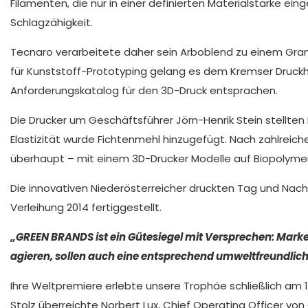
Filamenten, die nur in einer definierten Materialstärke ei
Schlagzähigkeit.
Tecnaro verarbeitete daher sein Arboblend zu einem Gran
für Kunststoff-Prototyping gelang es dem Kremser Druckh
Anforderungskatalog für den 3D-Druck entsprachen.
Die Drucker um Geschäftsführer Jörn-Henrik Stein stellte
Elastizität wurde Fichtenmehl hinzugefügt. Nach zahlrei
überhaupt – mit einem 3D-Drucker Modelle auf Biopolymer-
Die innovativen Niederösterreicher druckten Tag und Na
Verleihung 2014 fertiggestellt.
„GREEN BRANDS ist ein Gütesiegel mit Versprechen: Ma
agieren, sollen auch eine entsprechend umweltfreundlich
Ihre Weltpremiere erlebte unsere Trophäe schließlich am 
Stolz überreichte Norbert Lux, Chief Operating Officer vo