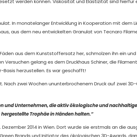
ngesetzt werden können. Viskosität und Elastizität sind hierf
ulat. In monatelanger Entwicklung in Kooperation mit dem 
aus, aus dem neu entwickelten Granulat von Tecnaro Filame
n Fäden aus dem Kunststoffersatz her, schmolzen ihn ein und
chen Versuchen gelang es dem Druckhaus Schiner, die Filame
Basis herzustellen. Es war geschafft!
cht. Nach zwei Wochen ununterbrochenem Druck auf zwei 3D
rken und Unternehmen, die aktiv ökologische und nachhal
 hergestellte Trophäe in Händen halten.“
1. Dezember 2014 in Wien. Dort wurde sie erstmals an die a
n Green Brands und Initiator des ökologischen 3D-Awards, dam