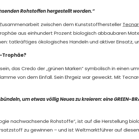
hsenden Rohstoffen hergestellt worden.“
 Zusammenarbeit zwischen dem Kunststoffhersteller
Tecna
ophäe aus einhundert Prozent biologisch abbaubaren Materia
en: tatkräftiges ökologisches Handeln und aktiver Einsatz,
s-Trophäe?
ch sein, das Credo der „grünen Marken“ symbolisch in einen 
Flamme von dem Einfall. Sein Ehrgeiz war geweckt. Mit Tecna
 zu bündeln, um etwas völlig Neues zu kreieren: eine GREEN
ie nachwachsende Rohstoffe“, ist auf die Herstellung biolo
Ersatzstoff zu gewinnen – und ist Weltmarktführer auf diese