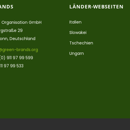
ANDS
LÄNDER-WEBSEITEN
Italien
 Organisation GmbH
gstraße 29
Slowakei
ronn, Deutschland
Tschechien
@green-brands.org
Ungarn
(0) 911 97 99 599
11 97 99 533