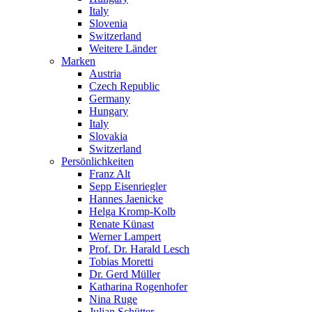
Italy
Slovenia
Switzerland
Weitere Länder
Marken
Austria
Czech Republic
Germany
Hungary
Italy
Slovakia
Switzerland
Persönlichkeiten
Franz Alt
Sepp Eisenriegler
Hannes Jaenicke
Helga Kromp-Kolb
Renate Künast
Werner Lampert
Prof. Dr. Harald Lesch
Tobias Moretti
Dr. Gerd Müller
Katharina Rogenhofer
Nina Ruge
Julian Schütter