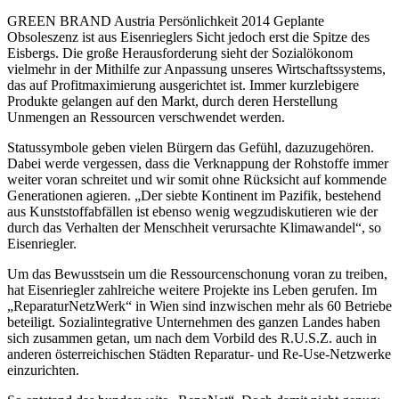
GREEN BRAND Austria Persönlichkeit 2014 Geplante
Obsoleszenz ist aus Eisenrieglers Sicht jedoch erst die Spitze des
Eisbergs. Die große Herausforderung sieht der Sozialökonom
vielmehr in der Mithilfe zur Anpassung unseres Wirtschaftssystems,
das auf Profitmaximierung ausgerichtet ist. Immer kurzlebigere
Produkte gelangen auf den Markt, durch deren Herstellung
Unmengen an Ressourcen verschwendet werden.
Statussymbole geben vielen Bürgern das Gefühl, dazuzugehören.
Dabei werde vergessen, dass die Verknappung der Rohstoffe immer
weiter voran schreitet und wir somit ohne Rücksicht auf kommende
Generationen agieren. „Der siebte Kontinent im Pazifik, bestehend
aus Kunststoffabfällen ist ebenso wenig wegzudiskutieren wie der
durch das Verhalten der Menschheit verursachte Klimawandel“, so
Eisenriegler.
Um das Bewusstsein um die Ressourcenschonung voran zu treiben,
hat Eisenriegler zahlreiche weitere Projekte ins Leben gerufen. Im
„ReparaturNetzWerk“ in Wien sind inzwischen mehr als 60 Betriebe
beteiligt. Sozialintegrative Unternehmen des ganzen Landes haben
sich zusammen getan, um nach dem Vorbild des R.U.S.Z. auch in
anderen österreichischen Städten Reparatur- und Re-Use-Netzwerke
einzurichten.