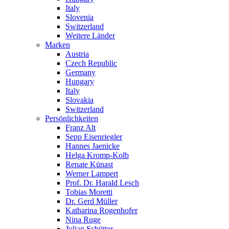
Italy
Slovenia
Switzerland
Weitere Länder
Marken
Austria
Czech Republic
Germany
Hungary
Italy
Slovakia
Switzerland
Persönlichkeiten
Franz Alt
Sepp Eisenriegler
Hannes Jaenicke
Helga Kromp-Kolb
Renate Künast
Werner Lampert
Prof. Dr. Harald Lesch
Tobias Moretti
Dr. Gerd Müller
Katharina Rogenhofer
Nina Ruge
Julian Schütter