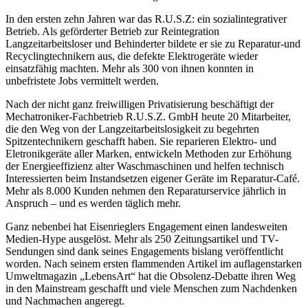
In den ersten zehn Jahren war das R.U.S.Z: ein sozialintegrativer
Betrieb. Als geförderter Betrieb zur Reintegration
Langzeitarbeitsloser und Behinderter bildete er sie zu Reparatur-und
Recyclingtechnikern aus, die defekte Elektrogeräte wieder
einsatzfähig machten. Mehr als 300 von ihnen konnten in
unbefristete Jobs vermittelt werden.
Nach der nicht ganz freiwilligen Privatisierung beschäftigt der
Mechatroniker-Fachbetrieb R.U.S.Z. GmbH heute 20 Mitarbeiter,
die den Weg von der Langzeitarbeitslosigkeit zu begehrten
Spitzentechnikern geschafft haben. Sie reparieren Elektro- und
Eletronikgeräte aller Marken, entwickeln Methoden zur Erhöhung
der Energieeffizienz alter Waschmaschinen und helfen technisch
Interessierten beim Instandsetzen eigener Geräte im Reparatur-Café.
Mehr als 8.000 Kunden nehmen den Reparaturservice jährlich in
Anspruch – und es werden täglich mehr.
Ganz nebenbei hat Eisenrieglers Engagement einen landesweiten
Medien-Hype ausgelöst. Mehr als 250 Zeitungsartikel und TV-
Sendungen sind dank seines Engagements bislang veröffentlicht
worden. Nach seinem ersten flammenden Artikel im auflagenstarken
Umweltmagazin „LebensArt“ hat die Obsolenz-Debatte ihren Weg
in den Mainstream geschafft und viele Menschen zum Nachdenken
und Nachmachen angeregt.