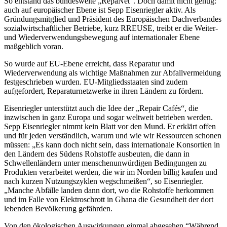
So entstand das bundesweite „RepaNet“. Doch damit nicht genug:
auch auf europäischer Ebene ist Sepp Eisenriegler aktiv. Als
Gründungsmitglied und Präsident des Europäischen Dachverbandes
sozialwirtschaftlicher Betriebe, kurz RREUSE, treibt er die Weiter-
und Wiederverwendungsbewegung auf internationaler Ebene
maßgeblich voran.
So wurde auf EU-Ebene erreicht, dass Reparatur und
Wiederverwendung als wichtige Maßnahmen zur Abfallvermeidung
festgeschrieben wurden. EU-Mitgliedsstaaten sind zudem
aufgefordert, Reparaturnetzwerke in ihren Ländern zu fördern.
Eisenriegler unterstützt auch die Idee der „Repair Cafés“, die
inzwischen in ganz Europa und sogar weltweit betrieben werden.
Sepp Eisenriegler nimmt kein Blatt vor den Mund. Er erklärt offen
und für jeden verständlich, warum und wie wir Ressourcen schonen
müssen: „Es kann doch nicht sein, dass internationale Konsortien in
den Ländern des Südens Rohstoffe ausbeuten, die dann in
Schwellenländern unter menschenunwürdigen Bedingungen zu
Produkten verarbeitet werden, die wir im Norden billig kaufen und
nach kurzen Nutzungszyklen wegschmeißen“, so Eisenriegler.
„Manche Abfälle landen dann dort, wo die Rohstoffe herkommen
und im Falle von Elektroschrott in Ghana die Gesundheit der dort
lebenden Bevölkerung gefährden.
Von den ökologischen Auswirkungen einmal abgesehen.“Während