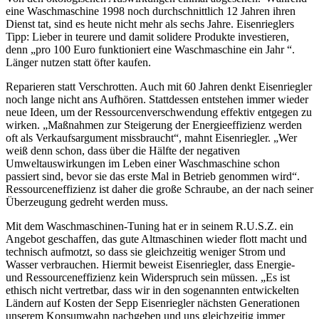
eine Waschmaschine 1998 noch durchschnittlich 12 Jahren ihren
Dienst tat, sind es heute nicht mehr als sechs Jahre. Eisenrieglers
Tipp: Lieber in teurere und damit solidere Produkte investieren,
denn „pro 100 Euro funktioniert eine Waschmaschine ein Jahr “.
Länger nutzen statt öfter kaufen.
Reparieren statt Verschrotten. Auch mit 60 Jahren denkt Eisenriegler
noch lange nicht ans Aufhören. Stattdessen entstehen immer wieder
neue Ideen, um der Ressourcenverschwendung effektiv entgegen zu
wirken. „Maßnahmen zur Steigerung der Energieeffizienz werden
oft als Verkaufsargument missbraucht“, mahnt Eisenriegler. „Wer
weiß denn schon, dass über die Hälfte der negativen
Umweltauswirkungen im Leben einer Waschmaschine schon
passiert sind, bevor sie das erste Mal in Betrieb genommen wird“.
Ressourceneffizienz ist daher die große Schraube, an der nach seiner
Überzeugung gedreht werden muss.
Mit dem Waschmaschinen-Tuning hat er in seinem R.U.S.Z. ein
Angebot geschaffen, das gute Altmaschinen wieder flott macht und
technisch aufmotzt, so dass sie gleichzeitig weniger Strom und
Wasser verbrauchen. Hiermit beweist Eisenriegler, dass Energie-
und Ressourceneffizienz kein Widerspruch sein müssen. „Es ist
ethisch nicht vertretbar, dass wir in den sogenannten entwickelten
Ländern auf Kosten der Sepp Eisenriegler nächsten Generationen
unserem Konsumwahn nachgeben und uns gleichzeitig immer