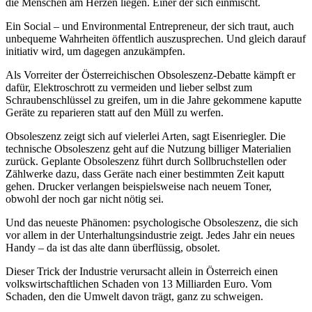
die Menschen am Herzen liegen. Einer der sich einmischt.
Ein Social – und Environmental Entrepreneur, der sich traut, auch
unbequeme Wahrheiten öffentlich auszusprechen. Und gleich darauf
initiativ wird, um dagegen anzukämpfen.
Als Vorreiter der Österreichischen Obsoleszenz-Debatte kämpft er
dafür, Elektroschrott zu vermeiden und lieber selbst zum
Schraubenschlüssel zu greifen, um in die Jahre gekommene kaputte
Geräte zu reparieren statt auf den Müll zu werfen.
Obsoleszenz zeigt sich auf vielerlei Arten, sagt Eisenriegler. Die
technische Obsoleszenz geht auf die Nutzung billiger Materialien
zurück. Geplante Obsoleszenz führt durch Sollbruchstellen oder
Zählwerke dazu, dass Geräte nach einer bestimmten Zeit kaputt
gehen. Drucker verlangen beispielsweise nach neuem Toner,
obwohl der noch gar nicht nötig sei.
Und das neueste Phänomen: psychologische Obsoleszenz, die sich
vor allem in der Unterhaltungsindustrie zeigt. Jedes Jahr ein neues
Handy – da ist das alte dann überflüssig, obsolet.
Dieser Trick der Industrie verursacht allein in Österreich einen
volkswirtschaftlichen Schaden von 13 Milliarden Euro. Vom
Schaden, den die Umwelt davon trägt, ganz zu schweigen.