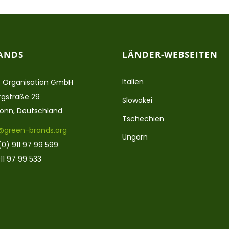
ANDS
LÄNDER-WEBSEITEN
Italien
 Organisation GmbH
gstraße 29
Slowakei
ronn, Deutschland
Tschechien
@green-brands.org
Ungarn
(0) 911 97 99 599
11 97 99 533