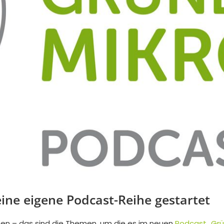
ne eigene Podcast-Reihe gestartet
deen – das sind die Themen, um die es im neuen
Podcast „Grü