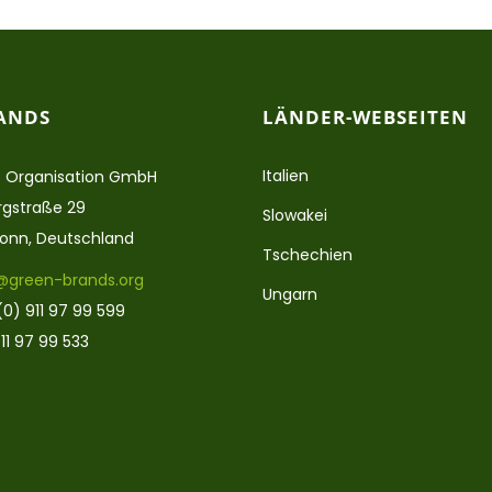
ANDS
LÄNDER-WEBSEITEN
Italien
 Organisation GmbH
gstraße 29
Slowakei
ronn, Deutschland
Tschechien
@green-brands.org
Ungarn
(0) 911 97 99 599
11 97 99 533