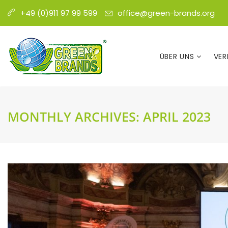
office@green-brands.org
+49 (0)911 97 99 599
ÜBER UNS
VER
MONTHLY ARCHIVES:
APRIL 2023